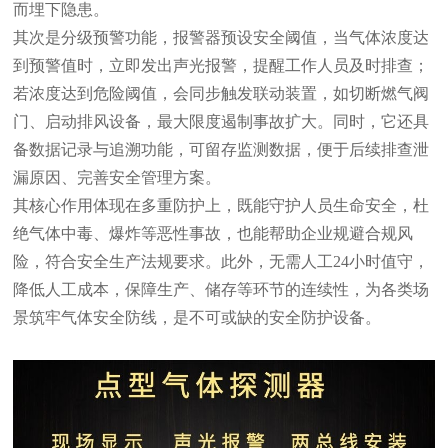
而埋下隐患。
其次是分级预警功能，报警器预设安全阈值，当气体浓度达
到预警值时，立即发出声光报警，提醒工作人员及时排查；
若浓度达到危险阈值，会同步触发联动装置，如切断燃气阀
门、启动排风设备，最大限度遏制事故扩大。同时，它还具
备数据记录与追溯功能，可留存监测数据，便于后续排查泄
漏原因、完善安全管理方案。
其核心作用体现在多重防护上，既能守护人员生命安全，杜
绝气体中毒、爆炸等恶性事故，也能帮助企业规避合规风
险，符合安全生产法规要求。此外，无需人工
24小时值守，
降低人工成本，保障生产、储存等环节的连续性，为各类场
景筑牢气体安全防线，是不可或缺的安全防护设备。