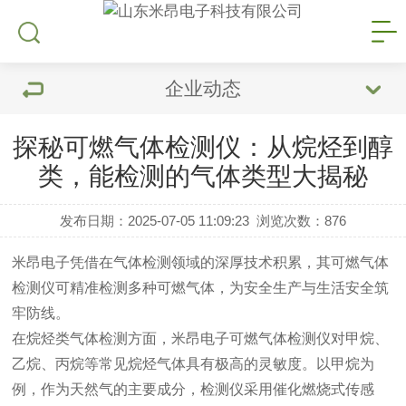
企业动态
探秘可燃气体检测仪：从烷烃到醇
类，能检测的气体类型大揭秘
发布日期：2025-07-05 11:09:23
浏览次数：
876
米昂电子凭借在气体检测领域的深厚技术积累，其可燃气体
检测仪可精准检测多种可燃气体，为安全生产与生活安全筑
牢防线。
在
烷烃类气体检测
方面，米昂电子可燃气体检测仪对甲烷、
乙烷、丙烷等常见烷烃气体具有极高的灵敏度。以甲烷为
例，作为天然气的主要成分，检测仪采用催化燃烧式传感